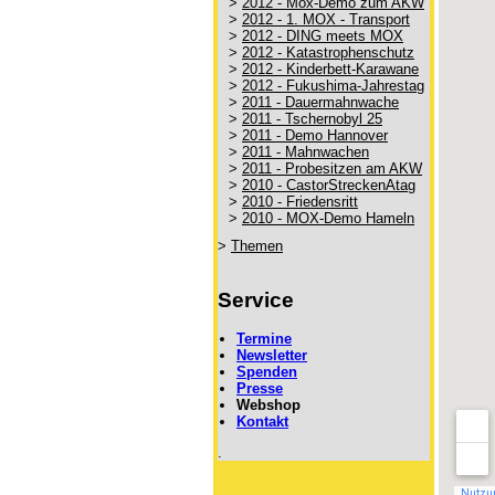
>
2012 - Mox-Demo zum AKW
>
2012 - 1. MOX - Transport
>
2012 - DING meets MOX
>
2012 - Katastrophenschutz
>
2012 - Kinderbett-Karawane
>
2012 - Fukushima-Jahrestag
>
2011 - Dauermahnwache
>
2011 - Tschernobyl 25
>
2011 - Demo Hannover
>
2011 - Mahnwachen
>
2011 - Probesitzen am AKW
>
2010 - CastorStreckenAtag
>
2010 - Friedensritt
>
2010 - MOX-Demo Hameln
>
Themen
Service
Termine
Newsletter
Spenden
Presse
Webshop
Kontakt
.