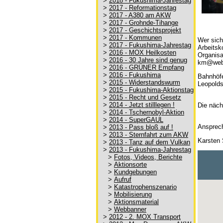
>
2018 - Fukushima-Jahrestag
>
2017 - Reformationstag
>
2017 - A380 am AKW
>
2017 - Grohnde-Tihange
>
2017 - Geschichtsprojekt
>
2017 - Kommunen
Wer sich
>
2017 - Fukushima-Jahrestag
Arbeitsk
>
2016 - MOX Heilkosten
Organisa
>
2016 - 30 Jahre sind genug
km@web.
>
2016 - GRÜNER Empfang
>
2016 - Fukushima
Bahnhöfe
>
2015 - Widerstandswurm
Leopolds
>
2015 - Fukushima-Aktionstag
>
2015 - Recht und Gesetz
>
2014 - Jetzt stilllegen !
Die näc
>
2014 - Tschernobyl-Aktion
>
2014 - SuperGAUL
Ansprech
>
2013 - Pass bloß auf !
>
2013 - Sternfahrt zum AKW
Karsten
>
2013 - Tanz auf dem Vulkan
>
2013 - Fukushima-Jahrestag
>
Fotos, Videos, Berichte
>
Aktionsorte
>
Kundgebungen
>
Aufruf
>
Katastrophenszenario
>
Mobilisierung
>
Aktionsmaterial
>
Webbanner
>
2012 - 2. MOX Transport