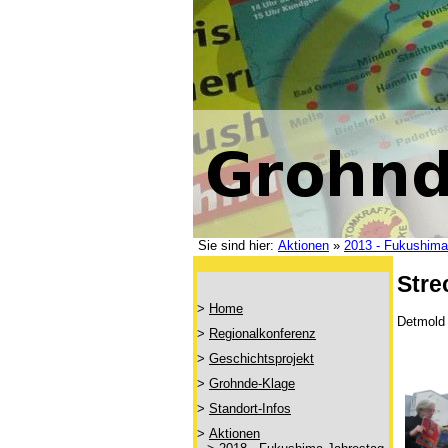
Sie sind hier:
Aktionen
»
2013 - Fukushima
Stre
>
Home
Detmold 
>
Regionalkonferenz
>
Geschichtsprojekt
>
Grohnde-Klage
>
Standort-Infos
>
Aktionen