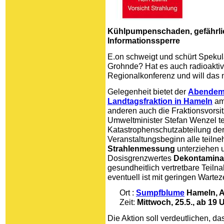
Kühlpumpenschaden, gefährlich
Informationssperre
E.on schweigt und schürt Spekula
Grohnde? Hat es auch radioaktiv
Regionalkonferenz und will das 
Gelegenheit bietet der
Abendem
Landtagsfraktion in Hameln
am
anderen auch die Fraktionsvorsi
Umweltminister Stefan Wenzel t
Katastrophenschutzabteilung der
Veranstaltungsbeginn alle teil
Strahlenmessung
unterziehen 
Dosisgrenzwertes
Dekontamina
gesundheitlich vertretbare Teiln
eventuell ist mit geringen Warte
Ort :
Sumpfblume
Hameln, A
Zeit:
Mittwoch, 25.5., ab 19 
Die Aktion soll verdeutlichen, da