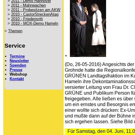
>
2011 - Demo Hannover
>
2011 - Mahnwachen
>
2011 - Probesitzen am AKW
>
2010 - CastorStreckenAtag
>
2010 - Friedensritt
>
2010 - MOX-Demo Hameln
>
Themen
Service
Termine
Newsletter
(Do, 26-05-2016) Angesichts de
Spenden
Presse
Grohnde hatte die Regionalkonf
Webshop
GRÜNEN Landtagsfraktion im Ku
Kontakt
Hameln ihre Dekontaminationssc
versierter Leitung von Frau Dr. 
.
GRÜNE und Publikum Person für
freigegeben. Alle ließen es über
um ein ernstes und Besorgnis er
einer wollte sich drücken: Ex-Umw
und mußte dann auf der Bühne im 
sich ergehen lassen. Siehe Bild u
Für Samstag, den 04. Juni, 11.