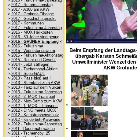
>
2018 - Fukushima-Jahrestag
>
2017 - Reformationstag
>
2017 - A380 am AKW
>
2017 - Grohnde-Tihange
>
2017 - Geschichtsprojekt
>
2017 - Kommunen
>
2017 - Fukushima-Jahrestag
>
2016 - MOX Heilkosten
>
2016 - 30 Jahre sind genug
>
2016 - GRÜNER Empfang
<
>
2016 - Fukushima
Beim Empfang der Landtags
>
2015 - Widerstandswurm
>
2015 - Fukushima-Aktionstag
übergab Karsten Schmeißn
>
2015 - Recht und Gesetz
Umweltminister Wenzel den
>
2014 - Jetzt stilllegen !
AKW Grohnde 
>
2014 - Tschernobyl-Aktion
>
2014 - SuperGAUL
>
2013 - Pass bloß auf !
>
2013 - Sternfahrt zum AKW
>
2013 - Tanz auf dem Vulkan
>
2013 - Fukushima-Jahrestag
>
2012 - 2. MOX Transport
>
2012 - Mox-Demo zum AKW
>
2012 - 1. MOX - Transport
>
2012 - DING meets MOX
>
2012 - Katastrophenschutz
>
2012 - Kinderbett-Karawane
>
2012 - Fukushima-Jahrestag
>
2011 - Dauermahnwache
>
2011 - Tschernobyl 25