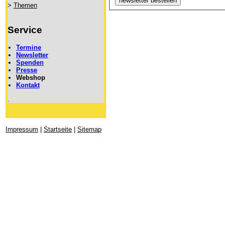
>
Themen
Service
Termine
Newsletter
Spenden
Presse
Webshop
Kontakt
.
Impressum
|
Startseite
|
Sitemap