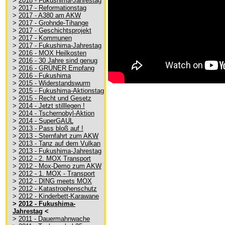
>
2018 - Fukushima-Jahrestag
>
2017 - Reformationstag
>
2017 - A380 am AKW
>
2017 - Grohnde-Tihange
>
2017 - Geschichtsprojekt
>
2017 - Kommunen
>
2017 - Fukushima-Jahrestag
>
2016 - MOX Heilkosten
>
2016 - 30 Jahre sind genug
>
2016 - GRÜNER Empfang
>
2016 - Fukushima
>
2015 - Widerstandswurm
>
2015 - Fukushima-Aktionstag
>
2015 - Recht und Gesetz
>
2014 - Jetzt stilllegen !
>
2014 - Tschernobyl-Aktion
>
2014 - SuperGAUL
>
2013 - Pass bloß auf !
>
2013 - Sternfahrt zum AKW
>
2013 - Tanz auf dem Vulkan
>
2013 - Fukushima-Jahrestag
>
2012 - 2. MOX Transport
>
2012 - Mox-Demo zum AKW
>
2012 - 1. MOX - Transport
>
2012 - DING meets MOX
>
2012 - Katastrophenschutz
>
2012 - Kinderbett-Karawane
>
2012 - Fukushima-
Jahrestag
<
>
2011 - Dauermahnwache