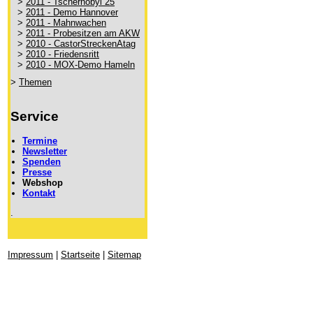
>
2011 - Tschernobyl 25
>
2011 - Demo Hannover
>
2011 - Mahnwachen
>
2011 - Probesitzen am AKW
>
2010 - CastorStreckenAtag
>
2010 - Friedensritt
>
2010 - MOX-Demo Hameln
>
Themen
Service
Termine
Newsletter
Spenden
Presse
Webshop
Kontakt
.
Impressum
|
Startseite
|
Sitemap