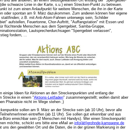
 und alle anderen, an einem selbstgewählten Ort entlang der "Sperrgebiet-
(die schwarze Linie in der Karte, s.u.) einen Strecken-Punkt zu betreuen.
unkt ist zum einen Anlaufpunkt für weitere Menschen, die ihn in der Karte
en oder spontan am 9. März dazukommen. Zum anderen können hier eigene
 stattfinden; z.B. mit Anti-Atom-Fahnen unterwegs sein, Schilder
biet" aufstellen, Feuertonne, Chor-Auftritt, "Auffangstation" mit Essen und
für flüchtende Menschen aus dem Sperrgebiet, Samba-Gruppe,
inationsstation, Lautsprecherdurchsagen "Sperrgebiet verlassen",
tieg fordern, ...
n einige Ideen für Aktionen an den Streckenpunkten und entlang der
 Strecke in einem "
Aktions-Leitfaden
" zusammengestellt; wollen damit aber
nen Phanatsie nicht im Wege stehen ;)
ckenpunkte sollen am 9. März an der Strecke sein (ab 10 Uhr), bevor alle
TeilnehmerInnen eintreffen (ab 11 Uhr). Sie sollen gut erkennbar und aus
-Büro erreichbar sein (2 Menschen mit Handys). Wer einen Streckenpunkt
en möchte, schickt uns bitte eine eMail an
info(ätt)grohnde-kampagne.de
t uns den gewählten Ort und die Daten, die in der grünen Markierung in der