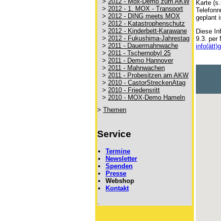
>
2012 - Mox-Demo zum AKW
Karte (s
>
2012 - 1. MOX - Transport
Telefonn
>
2012 - DING meets MOX
geplant i
>
2012 - Katastrophenschutz
>
2012 - Kinderbett-Karawane
Diese In
>
2012 - Fukushima-Jahrestag
9.3. per
>
2011 - Dauermahnwache
info(ätt
>
2011 - Tschernobyl 25
>
2011 - Demo Hannover
>
2011 - Mahnwachen
>
2011 - Probesitzen am AKW
>
2010 - CastorStreckenAtag
>
2010 - Friedensritt
>
2010 - MOX-Demo Hameln
>
Themen
Service
Termine
Newsletter
Spenden
Presse
Webshop
Kontakt
.