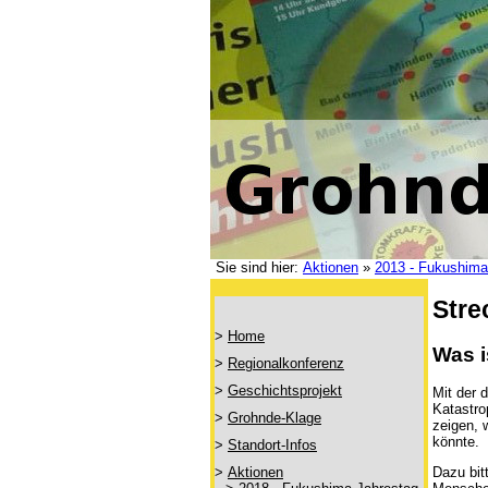
Sie sind hier:
Aktionen
»
2013 - Fukushima
Stre
>
Home
Was i
>
Regionalkonferenz
>
Geschichtsprojekt
Mit der 
Katastro
>
Grohnde-Klage
zeigen, 
könnte.
>
Standort-Infos
Dazu bit
>
Aktionen