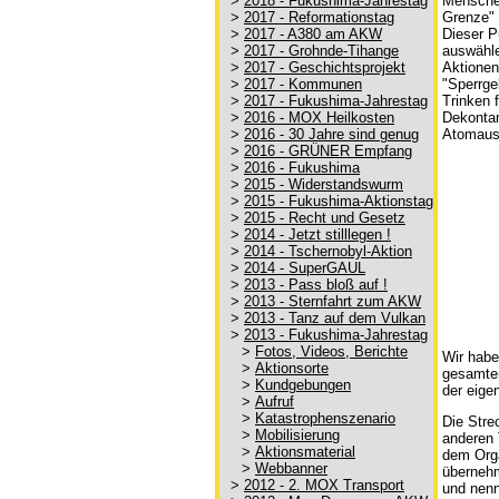
Menschen
>
2018 - Fukushima-Jahrestag
Grenze" 
>
2017 - Reformationstag
Dieser P
>
2017 - A380 am AKW
auswähl
>
2017 - Grohnde-Tihange
Aktionen
>
2017 - Geschichtsprojekt
"Sperrge
>
2017 - Kommunen
Trinken 
>
2017 - Fukushima-Jahrestag
Dekontam
>
2016 - MOX Heilkosten
Atomauss
>
2016 - 30 Jahre sind genug
>
2016 - GRÜNER Empfang
>
2016 - Fukushima
>
2015 - Widerstandswurm
>
2015 - Fukushima-Aktionstag
>
2015 - Recht und Gesetz
>
2014 - Jetzt stilllegen !
>
2014 - Tschernobyl-Aktion
>
2014 - SuperGAUL
>
2013 - Pass bloß auf !
>
2013 - Sternfahrt zum AKW
>
2013 - Tanz auf dem Vulkan
>
2013 - Fukushima-Jahrestag
>
Fotos, Videos, Berichte
Wir habe
>
Aktionsorte
gesamten
>
Kundgebungen
der eige
>
Aufruf
>
Katastrophenszenario
Die Stre
>
Mobilisierung
anderen 
>
Aktionsmaterial
dem Orga
>
Webbanner
übernehm
>
2012 - 2. MOX Transport
und nenn