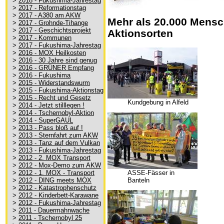
>
2018 - Fukushima-Jahrestag
>
2017 - Reformationstag
>
2017 - A380 am AKW
Mehr als 20.000 Mensc
>
2017 - Grohnde-Tihange
>
2017 - Geschichtsprojekt
Aktionsorten
>
2017 - Kommunen
>
2017 - Fukushima-Jahrestag
>
2016 - MOX Heilkosten
>
2016 - 30 Jahre sind genug
>
2016 - GRÜNER Empfang
>
2016 - Fukushima
>
2015 - Widerstandswurm
>
2015 - Fukushima-Aktionstag
>
2015 - Recht und Gesetz
Kundgebung in Alfeld
>
2014 - Jetzt stilllegen !
>
2014 - Tschernobyl-Aktion
>
2014 - SuperGAUL
>
2013 - Pass bloß auf !
>
2013 - Sternfahrt zum AKW
>
2013 - Tanz auf dem Vulkan
>
2013 - Fukushima-Jahrestag
>
2012 - 2. MOX Transport
>
2012 - Mox-Demo zum AKW
ASSE-Fässer in
>
2012 - 1. MOX - Transport
Banteln
>
2012 - DING meets MOX
>
2012 - Katastrophenschutz
>
2012 - Kinderbett-Karawane
>
2012 - Fukushima-Jahrestag
>
2011 - Dauermahnwache
>
2011 - Tschernobyl 25