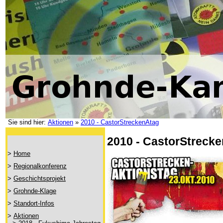
Sie sind hier:
Aktionen
»
2010 - CastorStreckenAtag
2010 - CastorStreck
>
Home
>
Regionalkonferenz
>
Geschichtsprojekt
>
Grohnde-Klage
>
Standort-Infos
>
Aktionen