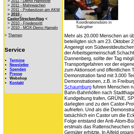
>
2011 - Demo Hannover
>
2011 - Mahnwachen
>
2011 - Probesitzen am AKW
>
2010 -
CastorStreckenAtag
<
Koordinationsbüro in
>
2010 - Friedensritt
Salzgitter
>
2010 - MOX-Demo Hameln
>
Themen
Mehr als 20.000 Menschen an üb
beteiligten sich am 23. Oktober
Angeregt von Südwestdeutschen B
Service
der Arbeitsgemeinschaft Schac
Dannenberg, sollte der Tag mögl
Termine
Transport­ge­fahren vor der eige
Newsletter
Spenden
zum Aktionsort und öffentlichen
Presse
Demonstration fand mit 3.000 Te
Webshop
Demonstrationen, z.B. in Freiburg
Kontakt
Schaumburg
fuhren Menschen n
.
Bahn-Bahnhöfen nach Stadthage
Kundgebung trafen, GRÜNE, SPD
darlegten und zu den Castor-Pr
aufriefen. Und als die Demonstra
tatsächlich ein Castor um die Ec
Folge entstand der Anti-Atom-Bü
erstmals das Rattenscheuchen st
Gemüter erhitzte. In Alfeld orga­n