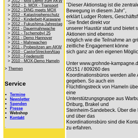
>
2012 - Mox-Demo zum AKW
"Dieser Aktionstag ist die zentra
>
2012 - 1. MOX - Transport
>
2012 - DING meets MOX
Bewegung in diesem Jahr",
>
2012 - Katastrophenschutz
erklärt Ludger Roters, Geschäft
>
2012 - Kinderbett-Karawane
"Sie findet direkt vor
>
2012 - Fukushima-Jahrestag
unserer Haustür statt und bietet
>
2011 - Dauermahnwache
>
2011 - Tschernobyl 25
Aktionen sind ebenso
>
2011 - Demo Hannover
möglich wie die Teilnahme an g
>
2011 - Mahnwachen
zeitliche Engagement könne
>
2011 - Probesitzen am AKW
sich ganz an den eigenen Möglich
>
2010 - CastorStreckenAtag
>
2010 - Friedensritt
>
2010 - MOX-Demo Hameln
Unter www.grohnde-kampagne.de
>
Themen
05151 / 809260 des
Koordinationsbüros werden alle
gegeben. So auch ein
Service
Flüchtlingstreck von Hameln üb
eine
Termine
Unterstützungsgruppe aus Warbu
Newsletter
Spenden
Driburg, Brakel und
Presse
Steinheim-Sandebeck. Über di
Webshop
und über das
Kontakt
Koordinationsbüro sind die Kont
.
zu erfahren.