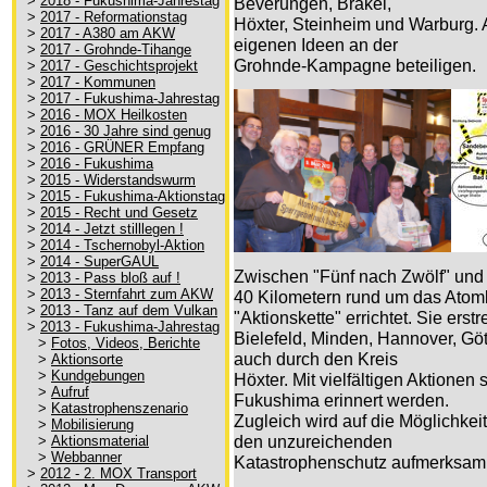
>
2018 - Fukushima-Jahrestag
Beverungen, Brakel,
>
2017 - Reformationstag
Höxter, Steinheim und Warburg. 
>
2017 - A380 am AKW
eigenen Ideen an der
>
2017 - Grohnde-Tihange
Grohnde-Kampagne beteiligen.
>
2017 - Geschichtsprojekt
>
2017 - Kommunen
>
2017 - Fukushima-Jahrestag
>
2016 - MOX Heilkosten
>
2016 - 30 Jahre sind genug
>
2016 - GRÜNER Empfang
>
2016 - Fukushima
>
2015 - Widerstandswurm
>
2015 - Fukushima-Aktionstag
>
2015 - Recht und Gesetz
>
2014 - Jetzt stilllegen !
>
2014 - Tschernobyl-Aktion
>
2014 - SuperGAUL
Zwischen "Fünf nach Zwölf" und 
>
2013 - Pass bloß auf !
>
2013 - Sternfahrt zum AKW
40 Kilometern rund um das Atom
>
2013 - Tanz auf dem Vulkan
"Aktionskette" errichtet. Sie erst
>
2013 - Fukushima-Jahrestag
Bielefeld, Minden, Hannover, Gö
>
Fotos, Videos, Berichte
auch durch den Kreis
>
Aktionsorte
>
Kundgebungen
Höxter. Mit vielfältigen Aktionen
>
Aufruf
Fukushima erinnert werden.
>
Katastrophenszenario
Zugleich wird auf die Möglichkei
>
Mobilisierung
>
Aktionsmaterial
den unzureichenden
>
Webbanner
Katastrophenschutz aufmerksam
>
2012 - 2. MOX Transport