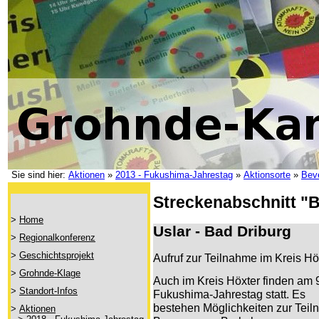
Sie sind hier:
Aktionen
»
2013 - Fukushima-Jahrestag
»
Aktionsorte
»
Bev
Streckenabschnitt "
>
Home
Uslar - Bad Driburg
>
Regionalkonferenz
>
Geschichtsprojekt
Aufruf zur Teilnahme im Kreis Hö
>
Grohnde-Klage
Auch im Kreis Höxter finden am 
>
Standort-Infos
Fukushima-Jahrestag statt. Es
bestehen Möglichkeiten zur Teil
>
Aktionen