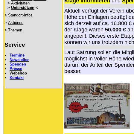
Klage informieren
und
Spen
>
Aktivitäten
>
Unterstützen
<
Aktuell verfügt der Verein üb
>
Standort-Infos
Höhe der Einlagen beträgt d
sich derzeit auf ca. 16.800 €
>
Aktionen
der Klage waren
50.000 €
an 
>
Themen
angepeilt. Dieses erste Etapp
können wir uns trotzdem nich
Service
Laut Satzung sollen die Mitg
Termine
möglichst in voller Höhe wi
Newsletter
darum der Anteil der Spende
Spenden
Presse
besser.
Webshop
Kontakt
.