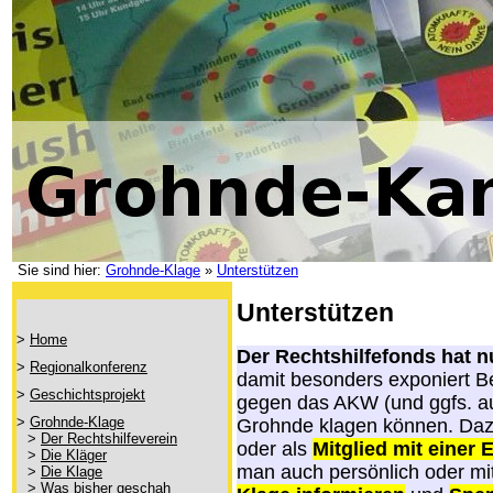
Sie sind hier:
Grohnde-Klage
»
Unterstützen
Unterstützen
>
Home
Der Rechtshilfefonds hat n
>
Regionalkonferenz
damit besonders exponiert Bet
>
Geschichtsprojekt
gegen das AKW (und ggfs. a
>
Grohnde-Klage
Grohnde klagen können. Daz
>
Der Rechtshilfeverein
oder als
Mitglied mit einer 
>
Die Kläger
man auch persönlich oder mit
>
Die Klage
>
Was bisher geschah