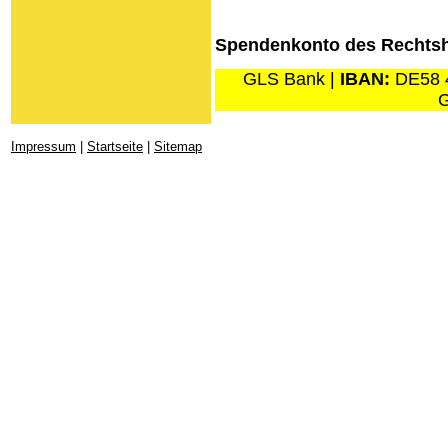
Spendenkonto des Rechtsh
GLS Bank |
IBAN:
DE58 
G
Impressum
|
Startseite
|
Sitemap