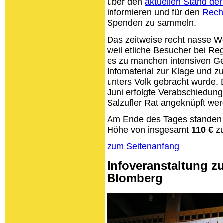
über den
aktuellen Stand der
informieren und für den
Rech
Spenden zu sammeln.
Das zeitweise recht nasse We
weil etliche Besucher bei Re
es zu manchen intensiven G
Infomaterial zur Klage und 
unters Volk gebracht wurde. 
Juni erfolgte Verabschiedun
Salzufler Rat angeknüpft wer
Am Ende des Tages standen f
Höhe von insgesamt
110 €
zu
zum Seitenanfang
Infoveranstaltung z
Blomberg