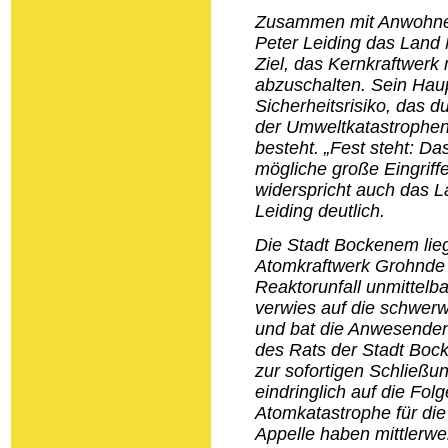
Zusammen mit Anwohner
Peter Leiding das Land
Ziel, das Kernkraftwerk 
abzuschalten. Sein Hau
Sicherheitsrisiko, das d
der Umweltkatastrophen 
besteht. „Fest steht: Da
mögliche große Eingrif
widerspricht auch das 
Leiding deutlich.
Die Stadt Bockenem lieg
Atomkraftwerk Grohnde 
Reaktorunfall unmittelba
verwies auf die schwer
und bat die Anwesenden,
des Rats der Stadt Boc
zur sofortigen Schließu
eindringlich auf die Fol
Atomkatastrophe für di
Appelle haben mittlerw