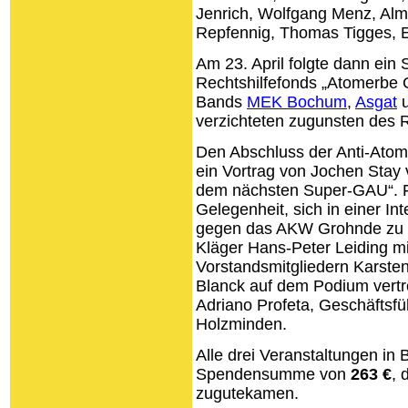
Jenrich, Wolfgang Menz, Alm
Repfennig, Thomas Tigges, E
Am 23. April folgte dann ein S
Rechtshilfefonds „Atomerbe G
Bands
MEK Bochum
,
Asgat
verzichteten zugunsten des R
Den Abschluss der Anti-Atom-
ein Vortrag von Jochen Stay
dem nächsten Super-GAU“. Fü
Gelegenheit, sich in einer In
gegen das AKW Grohnde zu i
Kläger Hans-Peter Leiding mi
Vorstandsmitgliedern Karste
Blanck auf dem Podium vertr
Adriano Profeta, Geschäftsf
Holzminden.
Alle drei Veranstaltungen in
Spendensumme von
263 €
, 
zugutekamen.