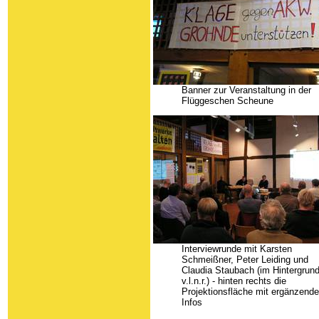
Banner zur Veranstaltung in der
Flüggeschen Scheune
Interviewrunde mit Karsten
Schmeißner, Peter Leiding und
Claudia Staubach (im Hintergrun
v.l.n.r.) - hinten rechts die
Projektionsfläche mit ergänzend
Infos