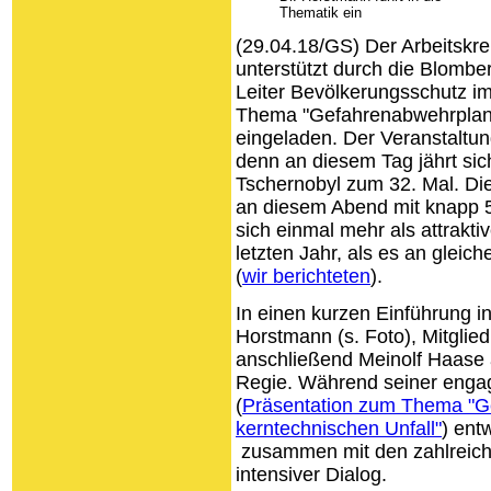
Thematik ein
(29.04.18/GS) Der Arbeitskre
unterstützt durch die Blombe
Leiter Bevölkerungsschutz im
Thema "Gefahrenabwehrplanu
eingeladen. Der Veranstaltu
denn an diesem Tag jährt sic
Tschernobyl zum 32. Mal. D
an diesem Abend mit knapp 50
sich einmal mehr als attrakti
letzten Jahr, als es an gleic
(
wir berichteten
).
In einen kurzen Einführung i
Horstmann (s. Foto), Mitgli
anschließend Meinolf Haase 
Regie. Während seiner enga
(
Präsentation zum Thema "G
kerntechnischen Unfall"
) ent
zusammen mit den zahlreich
intensiver Dialog.