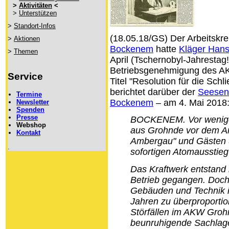
>
Aktivitäten
<
>
Unterstützen
>
Standort-Infos
(18.05.18/GS) Der Arbeitskr
>
Aktionen
Bockenem
hatte
Kläger Hans
>
Themen
April (Tschernobyl-Jahrestag
Betriebsgenehmigung des AK
Service
Titel "Resolution für die Sc
berichtet darüber der
Seesen
Termine
Bockenem
– am 4. Mai 2018
Newsletter
Spenden
Presse
BOCKENEM. Vor wenigen
Webshop
aus Grohnde vor dem Ar
Kontakt
Ambergau" und Gästen 
.
sofortigen Atomausstieg 
Das Kraftwerk entstand 
Betrieb gegangen. Doch
Gebäuden und Technik i
Jahren zu überproportion
Störfällen im AKW Gro
beunruhigende Sachlag