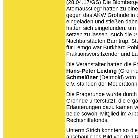
(28.04.17/GS) Die Blomberger
Atomausstieg" hatten zu eine
gegen das AKW Grohnde in d
eingeladen und stießen dabei
hatten sich eingefunden, um 
setzen zu lassen. Auch die G
Nachbarstädten Barntrup, S
für Lemgo war Burkhard Poh
Fraktionsvorsitzender und L
Die Veranstalter hatten die 
Hans-Peter Leiding
(Grohnd
Schmeißner
(Detmold) vom 
e.V. standen der Moderatori
Die Fragerunde wurde durch
Grohnde unterstützt, die er
Erläuterungen dazu kamen 
beide sowohl Mitglied im Arb
Rechtshilfefonds.
Unterm Strich konnten so die
anschauliches Bild von den R