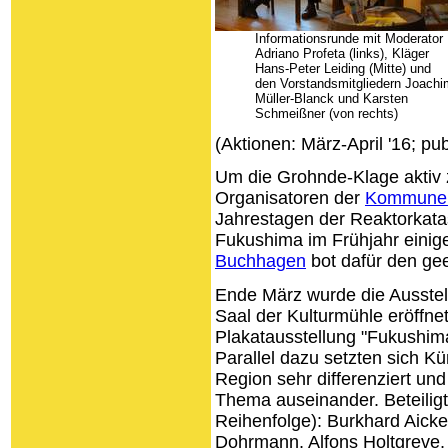
Informationsrunde mit Moderator
Adriano Profeta (links), Kläger
Hans-Peter Leiding (Mitte) und
den Vorstandsmitgliedern Joachi
Müller-Blanck und Karsten
Schmeißner (von rechts)
(Aktionen: März-April '16; pub
Um die Grohnde-Klage aktiv z
Organisatoren der
Kommune
Jahrestagen der Reaktorkata
Fukushima im Frühjahr einige
Buchhagen
bot dafür den ge
Ende März wurde die Ausstel
Saal der Kulturmühle eröffnet
Plakatausstellung "Fukushima
Parallel dazu setzten sich Kü
Region sehr differenziert un
Thema auseinander. Beteiligt
Reihenfolge): Burkhard Aick
Dohrmann, Alfons Holtgreve,