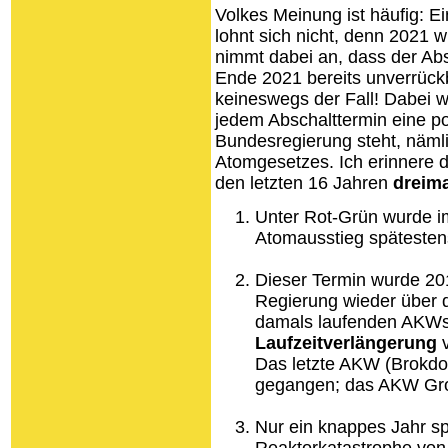
Volkes Meinung ist häufig:
lohnt sich nicht, denn 2021 w
nimmt dabei an, dass der Ab
Ende 2021 bereits unverrückb
keineswegs der Fall! Dabei w
jedem Abschalttermin eine po
Bundesregierung steht, näml
Atomgesetzes. Ich erinnere da
den letzten 16 Jahren
dreim
Unter Rot-Grün wurde im
Atomausstieg spätestens
Dieser Termin wurde 2
Regierung wieder über 
damals laufenden AKWs
Laufzeitverlängerung
v
Das letzte AKW (Brokdo
gegangen; das AKW Gro
Nur ein knappes Jahr sp
Reaktorkatastrophe von