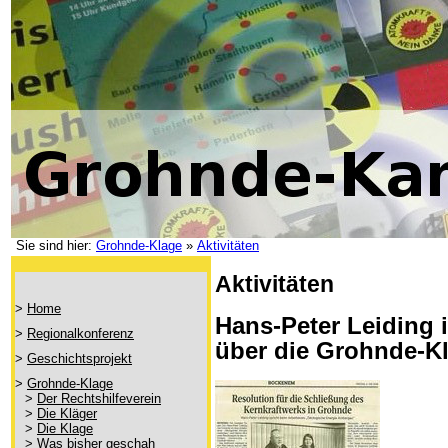
Sie sind hier:
Grohnde-Klage
»
Aktivitäten
Aktivitäten
>
Home
Hans-Peter Leiding 
>
Regionalkonferenz
über die Grohnde-K
>
Geschichtsprojekt
>
Grohnde-Klage
>
Der Rechtshilfeverein
>
Die Kläger
>
Die Klage
>
Was bisher geschah