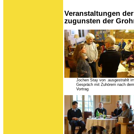
Veranstaltungen d
zugunsten der Groh
Jochen Stay von .ausgestrahlt i
Gespräch mit Zuhörern nach de
Vortrag