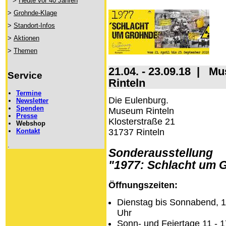
>
Heute vor 40 Jahren
>
Grohnde-Klage
>
Standort-Infos
>
Aktionen
>
Themen
21.04. - 23.09.18 | M
Service
Rinteln
Termine
Die Eulenburg.
Newsletter
Spenden
Museum Rinteln
Presse
Klosterstraße 21
Webshop
31737 Rinteln
Kontakt
.
Sonderausstellung
"1977: Schlacht um 
Öffnungszeiten:
Dienstag bis Sonnabend, 1
Uhr
Sonn- und Feiertage 11 - 