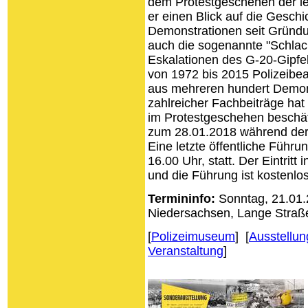
dem Protestgeschehen der let
er einen Blick auf die Geschic
Demonstrationen seit Gründu
auch die sogenannte "Schlac
Eskalationen des G-20-Gipf
von 1972 bis 2015 Polizeibea
aus mehreren hundert Demons
zahlreicher Fachbeiträge hat e
im Protestgeschehen beschäfti
zum 28.01.2018 während der
Eine letzte öffentliche Führu
16.00 Uhr, statt. Der Eintritt
und die Führung ist kostenlos
Termininfo:
Sonntag, 21.01.
Niedersachsen,
Lange Straß
[
Polizeimuseum
] [
Ausstellun
Veranstaltung
]