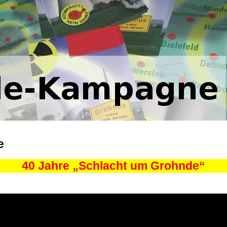
e
40 Jahre „Schlacht um Grohnde“