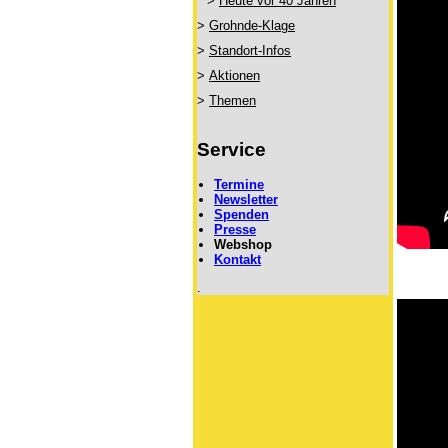
>
Heute vor 40 Jahren
>
Grohnde-Klage
>
Standort-Infos
>
Aktionen
>
Themen
Service
Termine
Newsletter
Spenden
Presse
Webshop
Kontakt
.