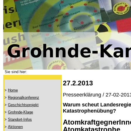
Sie sind hier:
27.2.2013
>
Home
Presseerklärung / 27-02-201
>
Regionalkonferenz
Warum scheut Landesregier
>
Geschichtsprojekt
Katastrophenübung?
>
Grohnde-Klage
>
Standort-Infos
AtomkraftgegnerInn
>
Aktionen
Atomkatastrophe