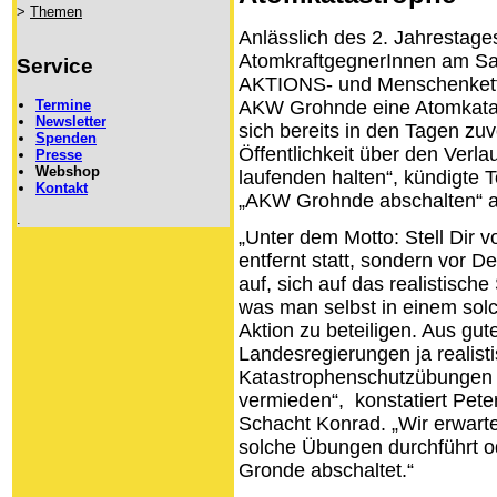
>
Themen
Anlässlich des 2. Jahrestag
AtomkraftgegnerInnen am Sa
Service
AKTIONS- und Menschenkett
AKW Grohnde eine Atomkatast
Termine
Newsletter
sich bereits in den Tagen zu
Spenden
Öffentlichkeit über den Verl
Presse
Webshop
laufenden halten“, kündigte 
Kontakt
„AKW Grohnde abschalten“ a
.
„Unter dem Motto: Stell Dir v
entfernt statt, sondern vor D
auf, sich auf das realistisch
was man selbst in einem solc
Aktion zu beteiligen. Aus gu
Landesregierungen ja realist
Katastrophenschutzübungen 
vermieden“, konstatiert Pete
Schacht Konrad. „Wir erwart
solche Übungen durchführt 
Gronde abschaltet.“